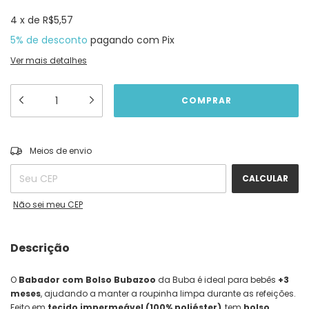
4
x
de
R$5,57
5% de desconto
pagando com Pix
Ver mais detalhes
ALTERAR CEP
Entregas para o CEP:
Meios de envio
CALCULAR
Não sei meu CEP
Descrição
O
Babador com Bolso Bubazoo
da Buba é ideal para bebês
+3
meses
, ajudando a manter a roupinha limpa durante as refeições.
Feito em
tecido impermeável (100% poliéster)
, tem
bolso