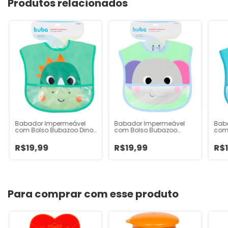
Produtos relacionados
Babador Impermeável
Babador Impermeável
Bab
com Bolso Bubazoo Dino
com Bolso Bubazoo
com
+3m Buba
Elefante +3m Buba
Pan
R$19,99
R$19,99
R$
Para comprar com esse produto