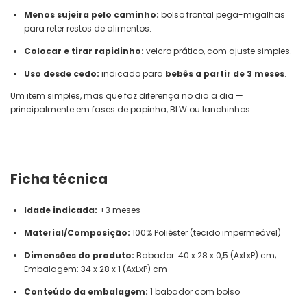
Menos sujeira pelo caminho:
bolso frontal pega-migalhas
para reter restos de alimentos.
Colocar e tirar rapidinho:
velcro prático, com ajuste simples.
Uso desde cedo:
indicado para
bebês a partir de 3 meses
.
Um item simples, mas que faz diferença no dia a dia —
principalmente em fases de papinha, BLW ou lanchinhos.
Ficha técnica
Idade indicada:
+3 meses
Material/Composição:
100% Poliéster (tecido impermeável)
Dimensões do produto:
Babador: 40 x 28 x 0,5 (AxLxP) cm;
Embalagem: 34 x 28 x 1 (AxLxP) cm
Conteúdo da embalagem:
1 babador com bolso