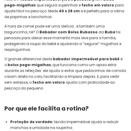
pega-migalhas
que segura sujeirinhas e
fecho em velcro
para
ajuste fácil no pescoço. Mede
40 x 28 cm
e é perfeito para a rotina
de papinhas e lanchinhos.
A hora de comer pode ser uma delícia… e também uma
baguncinha, né? O
Babador com Bolso Bubazoo
da
Buba
foi
pensado para deixar esse momento mais leve para a família,
protegendo a roupa do bebê e ajudando a “segurar” migalhas e
respinguinhos.
O grande diferencial deste
babador impermeável para bebê
é
o
bolso pega-migalhas
, que funciona como um apoio extra
durante as refeições: ele ajuda a evitar que pedacinhos de comida
caiam direto no colo, facilitando a limpeza depois. E, para vestir
sem estresse, o
fecho em velcro
ajusta com praticidade ao
pescoço do pequeno.
Por que ele facilita a rotina?
Proteção de verdade:
tecido impermeável ajuda a reduzir
manchas e umidade na roupinha.