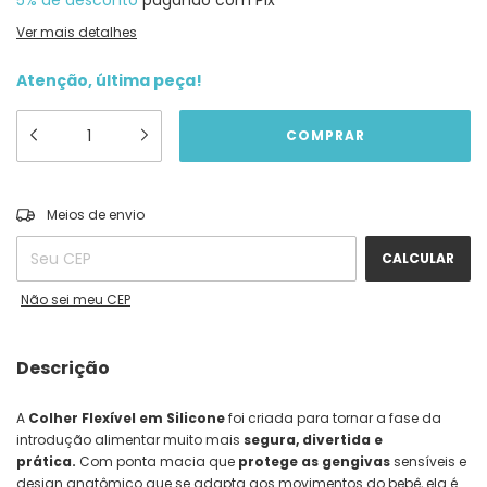
5% de desconto
pagando com Pix
Ver mais detalhes
Atenção, última peça!
ALTERAR CEP
Entregas para o CEP:
Meios de envio
CALCULAR
Não sei meu CEP
Descrição
A
Colher Flexível em Silicone
foi criada para tornar a fase da
introdução alimentar muito mais
segura, divertida e
prática.
Com ponta macia que
protege as gengivas
sensíveis e
design anatômico que se adapta aos movimentos do bebê, ela é