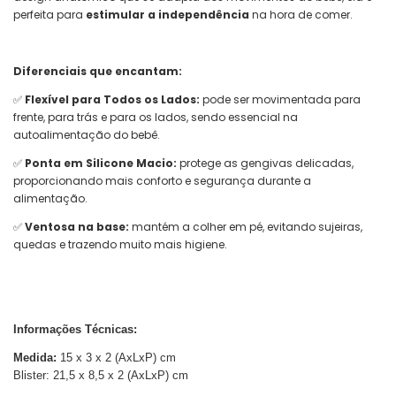
perfeita para
estimular a independência
na hora de comer.
Diferenciais que encantam:
✅
Flexível para Todos os Lados:
pode ser movimentada para
frente, para trás e para os lados, sendo essencial na
autoalimentação do bebê.
✅
Ponta em Silicone Macio:
protege as gengivas delicadas,
proporcionando mais conforto e segurança durante a
alimentação.
✅
Ventosa na base:
mantém a colher em pé, evitando sujeiras,
quedas e trazendo muito mais higiene.
Informações Técnicas:
Medida:
15 x 3 x 2 (AxLxP) cm
Blister: 21,5 x 8,5 x 2 (AxLxP) cm