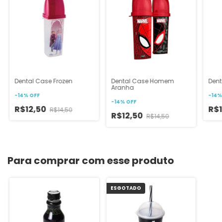
Dental Case Frozen
Dental Case Homem
Dent
Aranha
-
14
%
OFF
-
14
-
14
%
OFF
R$12,50
R$
R$14,50
R$12,50
R$14,50
Para comprar com esse produto
ESGOTADO