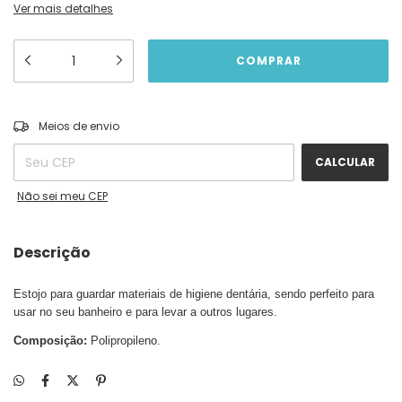
Ver mais detalhes
ALTERAR CEP
Entregas para o CEP:
Meios de envio
CALCULAR
Não sei meu CEP
Descrição
Estojo para guardar materiais de higiene dentária, sendo perfeito para
usar no seu banheiro e para levar a outros lugares.
Composição:
Polipropileno.