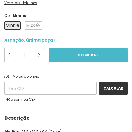
Ver mais detalhes
Cor:
Minnie
Minnie
Mickey
Atenção, última peça!
ALTERAR CEP
Entregas para o CEP:
Meios de envio
CALCULAR
Não sei meu CEP
Descrição
Medida:
27,5 x 16,5 x 6,4 (CxLxA)