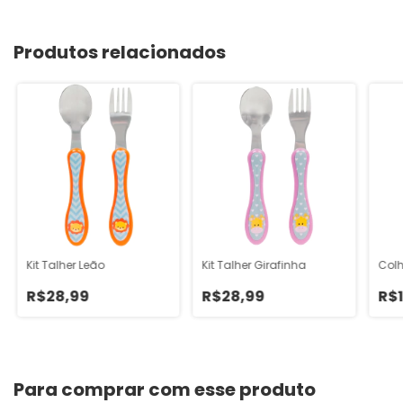
Produtos relacionados
Kit Talher Leão
Kit Talher Girafinha
Colh
R$28,99
R$28,99
R$
Para comprar com esse produto