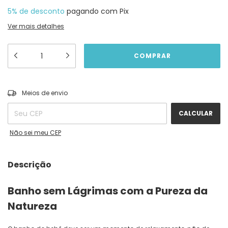
5% de desconto
pagando com Pix
Ver mais detalhes
ALTERAR CEP
Entregas para o CEP:
Meios de envio
CALCULAR
Não sei meu CEP
Descrição
Banho sem Lágrimas com a Pureza da
Natureza