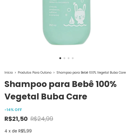
Início
>
Produtos Para Outono
>
Shampoo para Bebê 100% Vegetal Buba Care
Shampoo para Bebê 100%
Vegetal Buba Care
-
14
%
OFF
R$21,50
R$24,99
4
x
de
R$5,99