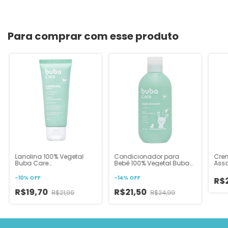
Para comprar com esse produto
Lanolina 100% Vegetal
Condicionador para
Crem
Buba Care
Bebê 100% Vegetal Buba
Ass
Amamentação
Care
Confortável
-
10
%
OFF
-
14
%
OFF
R$
R$19,70
R$21,50
R$21,99
R$24,99