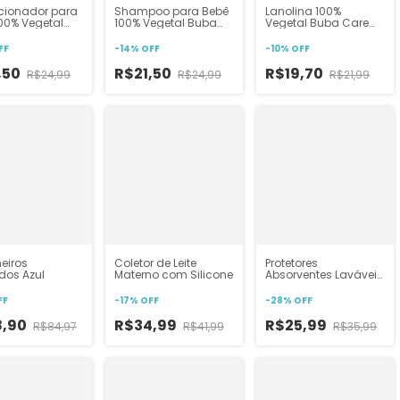
cionador para
Shampoo para Bebê
Lanolina 100%
00% Vegetal
100% Vegetal Buba
Vegetal Buba Care
Care
Care
Amamentação
Confortável
FF
-
14
%
OFF
-
10
%
OFF
,50
R$21,50
R$19,70
R$24,99
R$24,99
R$21,99
meiros
Coletor de Leite
Protetores
dos Azul
Materno com Silicone
Absorventes Laváveis
Para Seios
FF
-
17
%
OFF
-
28
%
OFF
8,90
R$34,99
R$25,99
R$84,97
R$41,99
R$35,99