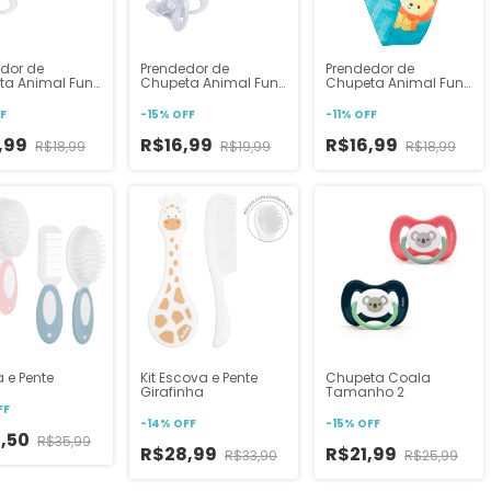
dor de
Prendedor de
Prendedor de
ta Animal Fun
Chupeta Animal Fun
Chupeta Animal Fun
co
Unicórnio
Leão
F
-
15
%
OFF
-
11
%
OFF
,99
R$16,99
R$16,99
R$18,99
R$19,99
R$18,99
 e Pente
Kit Escova e Pente
Chupeta Coala
Girafinha
Tamanho 2
FF
-
14
%
OFF
-
15
%
OFF
,50
R$35,99
R$28,99
R$21,99
R$33,90
R$25,99