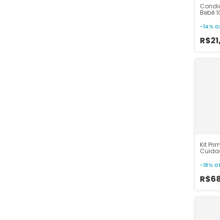
Condi
Bebê 1
Buba 
-
14
%
O
R$21
Kit Pri
Cuida
-
19
%
O
R$6