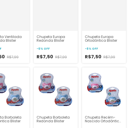
ta Ventilada
Chupeta Europa
Chupeta Europa
a Blister
Redonda Blister
Ortodôntica Blister
F
-
6
%
OFF
-
6
%
OFF
50
R$7,50
R$7,50
R$7,99
R$7,99
R$7,99
a Borboleta
Chupeta Borboleta
Chupeta Recém-
ntica Blister
Redonda Blister
Nascido Ortodôntica
Blister