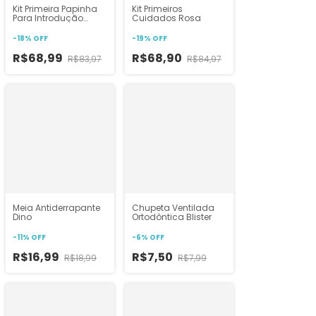
Kit Primeira Papinha
Kit Primeiros
Para Introdução
Cuidados Rosa
Alimentar Azul Buba
-
18
%
OFF
-
19
%
OFF
R$68,99
R$68,90
R$83,97
R$84,97
Meia Antiderrapante
Chupeta Ventilada
Dino
Ortodôntica Blister
-
11
%
OFF
-
6
%
OFF
R$16,99
R$7,50
R$18,99
R$7,99