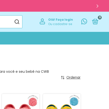
0
Olá!
Faça login
Ou cadastre-se
para você e seu bebê na CWB
Ordenar