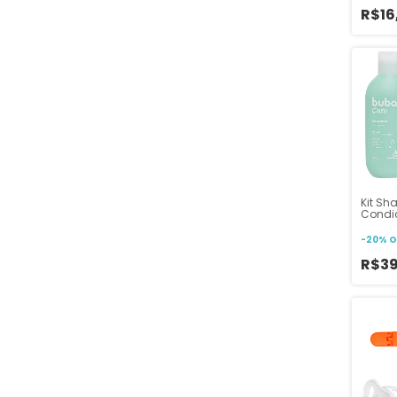
R$16
Kit S
Condi
Vegeta
para 
-
20
%
O
R$3