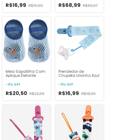
R$16,99
R$68,99
R$19,99
R$83,97
Meia Sapatilha Com
Prendedor de
Aplique Elefante
Chupeta Ursinho Azul
-
11
%
OFF
-
11
%
OFF
R$20,50
R$16,99
R$22,99
R$18,99