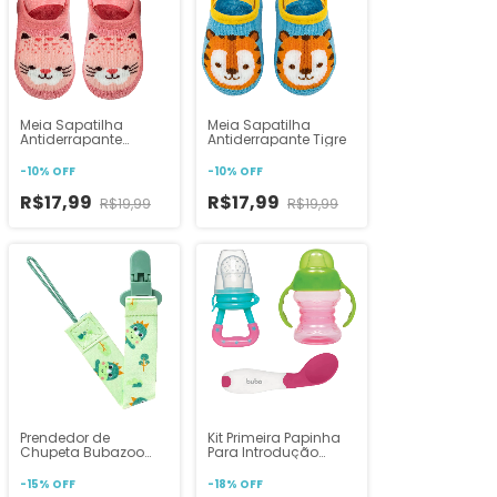
Meia Sapatilha
Meia Sapatilha
Antiderrapante
Antiderrapante Tigre
Jaguar
-
10
%
OFF
-
10
%
OFF
R$17,99
R$17,99
R$19,99
R$19,99
Prendedor de
Kit Primeira Papinha
Chupeta Bubazoo
Para Introdução
Dino com Trava Buba
Alimentar Rosa Buba
-
15
%
OFF
-
18
%
OFF