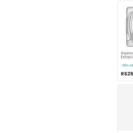
Aspir
Estojo
Silico
Buba
-
10
%
O
R$2