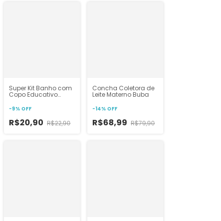
Super Kit Banho com
Concha Coletora de
Copo Educativo
Leite Materno Buba
Mamita
-
9
%
OFF
-
14
%
OFF
R$20,90
R$68,99
R$22,90
R$79,90