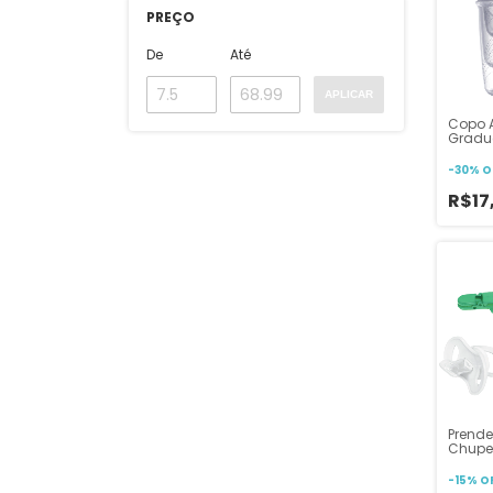
PREÇO
De
Até
APLICAR
Copo 
Grad
-
30
%
O
R$17
Prende
Chupet
-
15
%
O