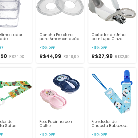
Alimentador
Concha Protetora
Cortador de Unha
uado
para Amamentação
com Lupa Cinza
FF
-
10
%
OFF
-
15
%
OFF
,50
R$44,99
R$27,99
R$24,90
R$49,99
R$32,99
dor de
Pote Papinha com
Prendedor de
a Safari
Colher
Chupeta Bubazoo
Panda com Trava
Buba
FF
-
15
%
OFF
-
15
%
OFF