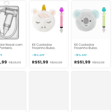
ador Nasal com
Kit Cuidados
Kit Cuidados
 Ponteira
Friozinho Buba
Friozinho Buba
ne Macio +0m
Menina com Bolsa
Menino com Bolsa
Térmica e Lavador
Térmica e Lavador
FF
-
19
%
OFF
-
19
%
OFF
Nasal Seringa
Nasal Seringa
5,99
R$51,99
R$51,99
R$28,99
R$63,98
R$63,98