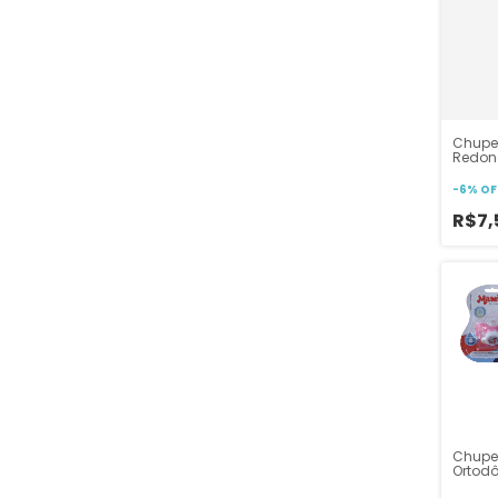
Chupe
Redond
-
6
%
OF
R$7,
Chupet
Ortodô