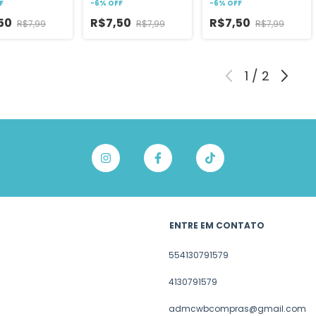
F
-
6
%
OFF
-
6
%
OFF
50
R$7,50
R$7,50
R$7,99
R$7,99
R$7,99
1
/
2
ENTRE EM CONTATO
554130791579
4130791579
admcwbcompras@gmail.com