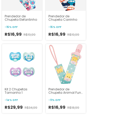
Prendedor de
Prendedor de
Chupeta Elefantinho
Chupeta Carrinho
-
15
%
OFF
-
15
%
OFF
R$16,99
R$16,99
R$19,99
R$19,99
Kit 2 Chupetas
Prendedor de
Tamanho 1
Chupeta Animal Fun
Girafa
-
14
%
OFF
-
11
%
OFF
R$29,99
R$16,99
R$34,99
R$18,99