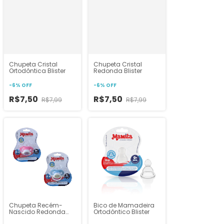
Chupeta Cristal
Chupeta Cristal
Ortodôntica Blister
Redonda Blister
-
6
%
OFF
-
6
%
OFF
R$7,50
R$7,50
R$7,99
R$7,99
Chupeta Recém-
Bico de Mamadeira
Nascido Redonda
Ortodôntico Blister
Blister