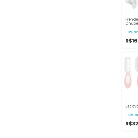
Prende
Chupe
Maca
-
11
%
OF
R$16
Escova
-
10
%
O
R$32